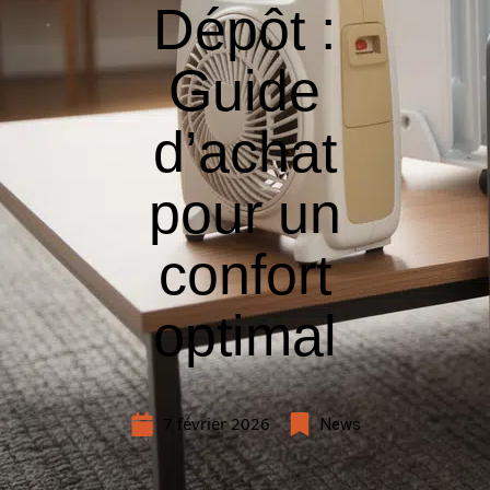
Dépôt :
Guide
d’achat
pour un
confort
optimal
7 février 2026
News