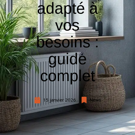
adapté à
vos
besoins :
guide
complet
15 janvier 2026
News