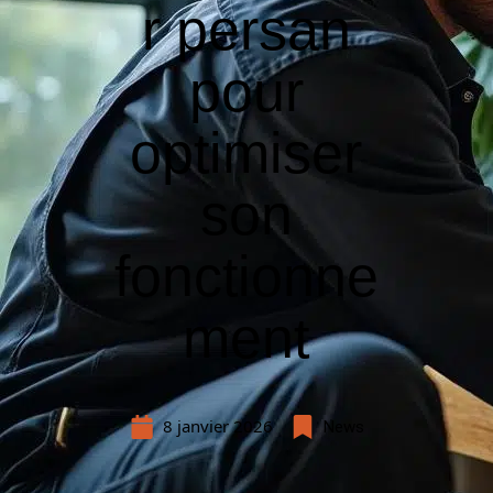
r persan
pour
optimiser
son
fonctionne
ment
8 janvier 2026
News