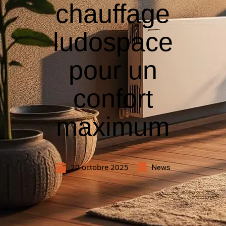
chauffage
ludospace
pour un
confort
maximum
20 octobre 2025
News