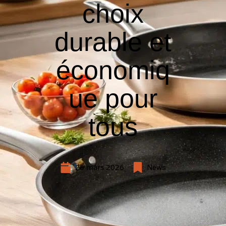
choix
durable et
économiq
ue pour
tous
26 mars 2026
News