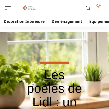
Décoration Interieure
Déménagement
Equipeme
Les
poêles de
Lidl : un