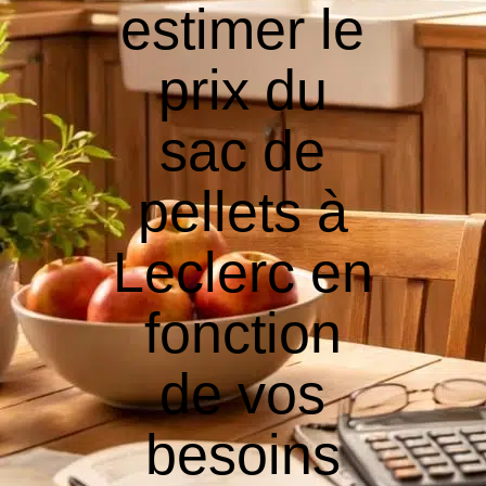
estimer le
prix du
sac de
pellets à
Leclerc en
fonction
de vos
besoins