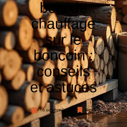
bois de
chauffage
sur le
boncoin :
conseils
et astuces
16 octobre 2025
News