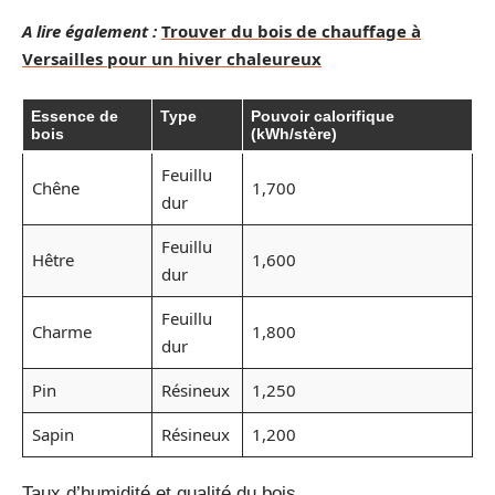
A lire également :
Trouver du bois de chauffage à
Versailles pour un hiver chaleureux
Essence de
Type
Pouvoir calorifique
bois
(kWh/stère)
Feuillu
Chêne
1,700
dur
Feuillu
Hêtre
1,600
dur
Feuillu
Charme
1,800
dur
Pin
Résineux
1,250
Sapin
Résineux
1,200
Taux d’humidité et qualité du bois