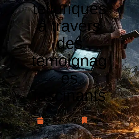
telluriques
à travers
des
témoignag
es
fascinants
29 mars 2026
News