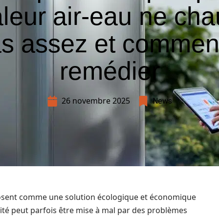
leur air-eau ne cha
s assez et commen
remédier
26 novembre 2025
News
posent comme une solution écologique et économique
cité peut parfois être mise à mal par des problèmes