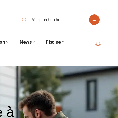
on
News
Piscine
e à