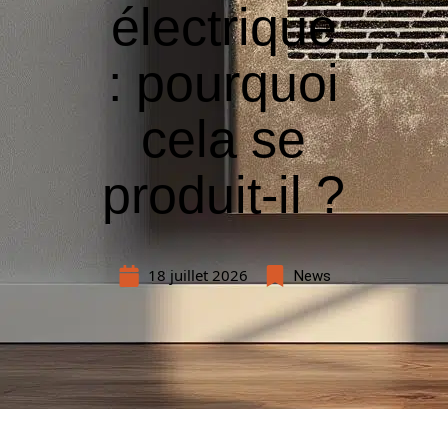
électrique
: pourquoi
cela se
produit-il ?
18 juillet 2026
News