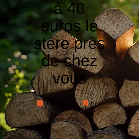
à 40
euros le
stère près
de chez
vous
1 janvier 2025
News