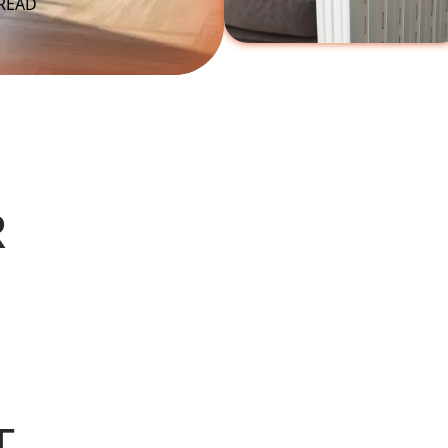
 READ
R
T