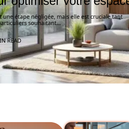
our optimiser votre espac
une étape négligée, mais elle est cruciale tant
articuliers souhaitant
…
IN READ