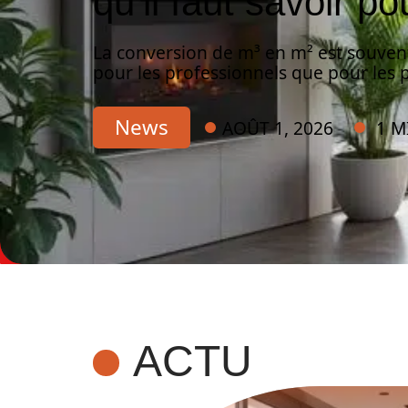
qu’il faut savoir p
La conversion de m³ en m² est souvent 
pour les professionnels que pour les p
News
AOÛT 1, 2026
1 M
ACTU